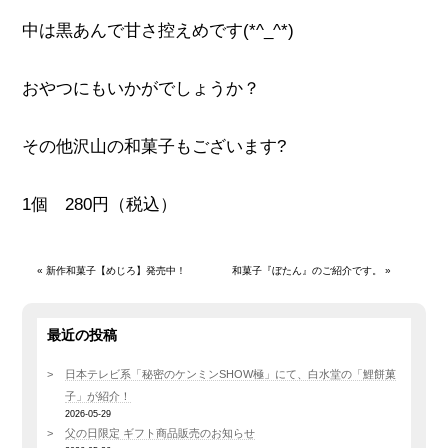
中は黒あんで甘さ控えめです(*^_^*)
おやつにもいかがでしょうか？
その他沢山の和菓子もございます?
1個 280円（税込）
«
新作和菓子【めじろ】発売中！
和菓子『ぼたん』のご紹介です。
»
最近の投稿
日本テレビ系「秘密のケンミンSHOW極」にて、白水堂の「鯉餅菓
子」が紹介！
2026-05-29
父の日限定 ギフト商品販売のお知らせ