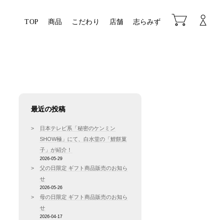
TOP
商品
こだわり
店舗
志らみず
最近の投稿
日本テレビ系「秘密のケンミン
SHOW極」にて、白水堂の「鯉餅菓
子」が紹介！
2026-05-29
父の日限定 ギフト商品販売のお知ら
せ
2026-05-26
母の日限定 ギフト商品販売のお知ら
せ
2026-04-17