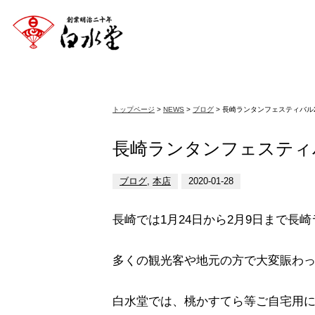
トップページ
>
NEWS
>
ブログ
> 長崎ランタンフェスティバル2
長崎ランタンフェスティバ
ブログ
,
本店
2020-01-28
長崎では1月24日から2月9日まで長
多くの観光客や地元の方で大変賑わ
白水堂では、桃かすてら等ご自宅用